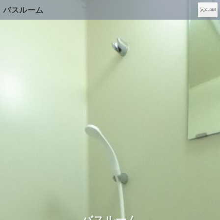
バスルーム
この端末はVRモードに対応していません。
VRモードを使用するには、
「設定」＞「Safari」＞「プライバシーとセキュリティ：
モーションと画面の向きのアクセス」を
有効にして下さい。